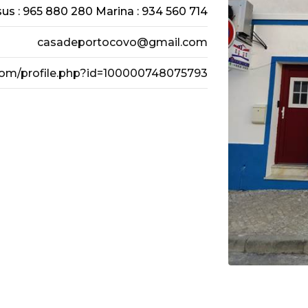
sus : 965 880 280 Marina : 934 560 714
casadeportocovo@gmail.com
com/profile.php?id=100000748075793