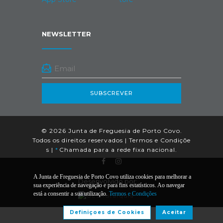
NEWSLETTER
SUBSCREVER
© 2026 Junta de Freguesia de Porto Covo.
Todos os direitos reservados |
Termos e Condiçõe
s
|
*
Chamada para a rede fixa nacional.
A Junta de Freguesia de Porto Covo utiliza cookies para melhorar a
Desenvolvido por:
sua experiência de navegação e para fins estatísticos. Ao navegar
está a consentir a sua utilização.
Termos e Condições
Definiçoes de Cookies
Aceitar