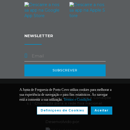
NEWSLETTER
SUBSCREVER
A Junta de Freguesia de Porto Covo utiliza cookies para melhorar a
© 2026 Junta de Freguesia de Porto Covo.
sua experiência de navegação e para fins estatísticos. Ao navegar
Todos os direitos reservados |
Termos e Condiçõe
está a consentir a sua utilização.
Termos e Condições
s
|
*
Chamada para a rede fixa nacional.
Definiçoes de Cookies
Aceitar
Desenvolvido por: