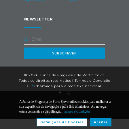
NEWSLETTER
SUBSCREVER
© 2026 Junta de Freguesia de Porto Covo.
Todos os direitos reservados |
Termos e Condiçõe
s
|
*
Chamada para a rede fixa nacional.
A Junta de Freguesia de Porto Covo utiliza cookies para melhorar a
Desenvolvido por:
sua experiência de navegação e para fins estatísticos. Ao navegar
está a consentir a sua utilização.
Termos e Condições
Definiçoes de Cookies
Aceitar