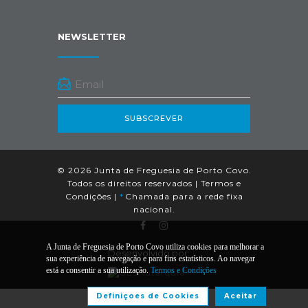
NEWSLETTER
SUBSCREVER
© 2026 Junta de Freguesia de Porto Covo.
Todos os direitos reservados |
Termos e
Condições
|
*
Chamada para a rede fixa
nacional.
A Junta de Freguesia de Porto Covo utiliza cookies para melhorar a
Desenvolvido por:
sua experiência de navegação e para fins estatísticos. Ao navegar
está a consentir a sua utilização.
Termos e Condições
Definiçoes de Cookies
Aceitar