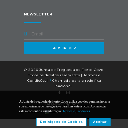
NEWSLETTER
SUBSCREVER
© 2026 Junta de Freguesia de Porto Covo.
Todos os direitos reservados |
Termos e
Condições
|
*
Chamada para a rede fixa
nacional.
A Junta de Freguesia de Porto Covo utiliza cookies para melhorar a
Desenvolvido por:
sua experiência de navegação e para fins estatísticos. Ao navegar
está a consentir a sua utilização.
Termos e Condições
Definiçoes de Cookies
Aceitar