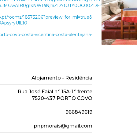
GwAIB0gIkNWRiNjhiZDYtOTY0OC00ZDFmLWE5OGMtMzg3ZTkyN2M4
b.pt/rooms/
18573206?preview_for_ml=true&
ApsyryUlL10
orto-covo-costa-vicentina-
costa-alentejana-
Alojamento - Residência
Rua José Faial n.º 15A-1.º frente
7520-437 PORTO COVO
966849619
pnpmorais@gmail.com