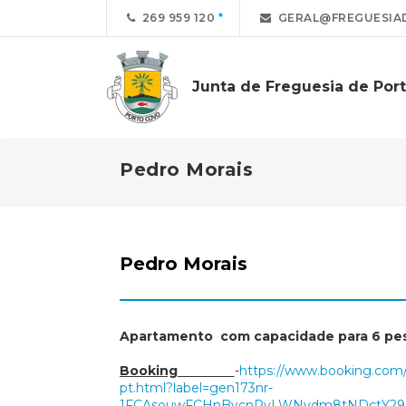
269 959 120
GERAL@FREGUESIA
Junta de Freguesia de Por
Pedro Morais
Pedro Morais
Apartamento com capacidade para 6 pe
Booking
-
https://www.booking.com/h
pt.html?label=gen173nr-
1FCAsouwFCHnBvcnRvLWNvdm8tNDctY29