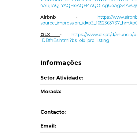
4ARjIAQ_YAQHoAQH4AQOIAgGoAgS4AvOj9JM
Airbnb
-
https://www.airbn
source_impression_id=p3_
1652363737_hmAp0
OLX
-
https://www.olx.pt/d/anuncio/
p
IDBfhEs.html?
bs=olx_pro_listing
Informações
Setor Atividade:
Morada:
Contacto:
Email: