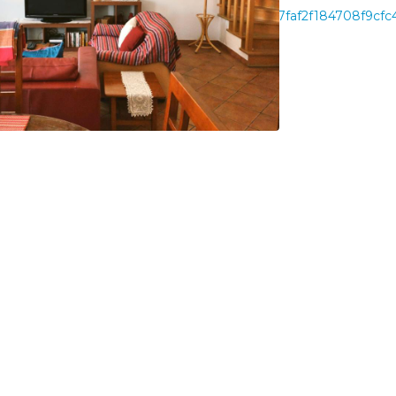
Mjc32AIF4AIB;sid=c3fb8029d1e7faf2f184708f9cfc43d3;di