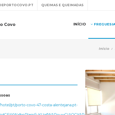
DEPORTOCOVO.PT
QUEIMAS E QUEIMADAS
INÍCIO
to Covo
FREGUESI
Início
ssoas
otel/pt/porto-covo-47-costa-alentejana.pt-
zdGEtYWxlbnRlamFuYUgfWARouwGIAQGYAR-