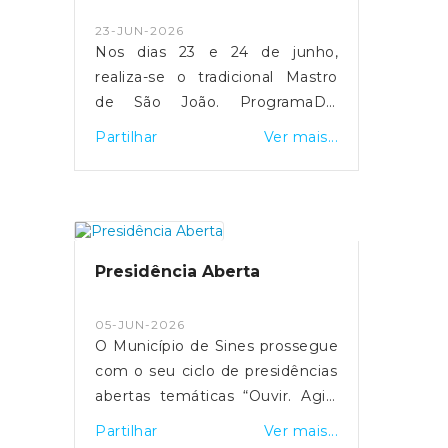
Municipio de Sines e da
23-JUN-2026
Associação " A Gralha".
Nos dias 23 e 24 de junho,
realiza-se o tradicional Mastro
de São João. ProgramaDia
23 19h00 - Levantamento do
Partilhar
Ver mais...
Mastro21h00 - Baile com Mário
Neves22h00 - Desfile da Marcha
Baeta23h00 - Continuação do
BaileDia 2419h00 - Derrune do
Mastro21h00 - Baile com
Presidência Aberta
Humberto Silva22h00 - Desfile
da Marcha Popular do Cercal do
05-JUN-2026
Alentejo23h00 - Continuação do
O Município de Sines prossegue
Baile
com o seu ciclo de presidências
abertas temáticas “Ouvir. Agir”
em Porto Covo, de 8 a 12 de
Partilhar
Ver mais...
junho de 2026. VisitasNa