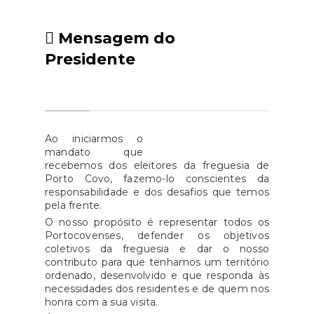
poderá usufruir de um máximo
Freguesia de Porto
de duas garrafas por mês, até ao
Mensagem do
Covo.Atendimento ao
limite de doze unidades por ano,
públicoAinda no dia 11 de junho,
Presidente
durante o período de vigência
às 17h00, o presidente da
do apoio.Quem pode beneficiar?
Câmara Municipal e vereadoras
Podem candidatar-se a este
com pelouros atendem o
apoio:• Beneficiários da Tarifa
público na Sala da Junta de
Social de Energia Elétrica
Ao iniciarmos o
Freguesia de Porto Covo,
(TSEE)• Cidadãos que não
mandato que
mediante marcação, que deve
recebemos dos eleitores da freguesia de
beneficiem de TSEE, mas cujo
ser feita até às 15h00 do dia 8
Porto Covo, fazemo-lo conscientes da
agregado familiar integre pelo
responsabilidade e dos desafios que temos
de junho, por um destes
menos um elemento que
pela frente.
meios:Tlf: 269 630 600 (CMS)Tlf:
receba uma prestação social
O nosso propósito é representar todos os
269 959 120 (JFPC)e-mail:
Portocovenses, defender os objetivos
mínima,
gabinete.presidencia@mun-
coletivos da freguesia e dar o nosso
nomeadamente:Complemento
contributo para que tenhamos um território
sines.ptPresencialmente, nas
Solidário para
ordenado, desenvolvido e que responda às
instalações da Junta de
necessidades dos residentes e de quem nos
IdososRendimento Social de
Freguesia de Porto Covo
honra com a sua visita.
InserçãoPensão Social de