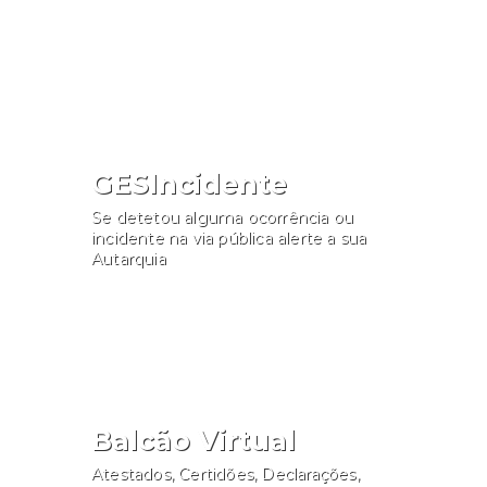
Consultar
GESIncidente
Se detetou alguma ocorrência ou
incidente na via pública alerte a sua
Autarquia
Participar
Balcão Virtual
Atestados, Certidões, Declarações,