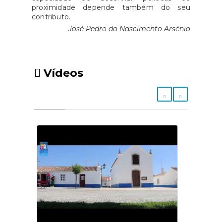
proximidade depende também do seu
prestação social (referente ao
contributo.
mês atual ou anterior);Fatura de
José Pedro do Nascimento Arsénio
aquisição gás (com NIF e data
no ano de 2026);Documento de
identificação válido;Declaração
de consentimento
Vídeos
RGPD.Informações adicionaisA
Junta de Freguesia relembra
que:Apenas são elegíveis faturas
com data de 2026;As faturas
devem incluir obrigatoriamente
o NIF do beneficiário;O limite
máximo é de 12 garrafas por
beneficiário durante o ano de
2026.Para mais informações, os
cidadãos poderão dirigir-se aos
serviços administrativos da
Junta de Freguesia ou através