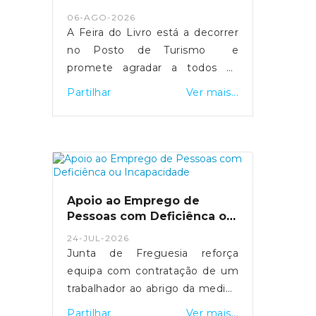
06-AGO-2026
A Feira do Livro está a decorrer
no Posto de Turismo e
promete agradar a todos os
amantes da leitura, com uma
Partilhar
Ver mais...
grande variedade de títulos,
muitas novidades editoriais e
uma seleção de livros em saldo,
com preços muito atrativos.A
iniciativa decorre até ao dia 15
de setembro, sendo uma
Apoio ao Emprego de
excelente oportunidade para
Pessoas com Deficiênca ou
adquirir livros para todas as
Incapacidade
24-JUL-2026
idades e interesses,
Junta de Freguesia reforça
aproveitando as promoções
equipa com contratação de um
disponíveis.A feira pode ser
trabalhador ao abrigo da medida
visitada de segunda a sexta-
de Apoio ao Emprego de
Partilhar
Ver mais...
feira, no horário das 09h00 às