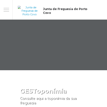
Junta de Freguesia de Porto
Covo
GESToponímia
Consulte aqui a toponímia da sua
freguesia