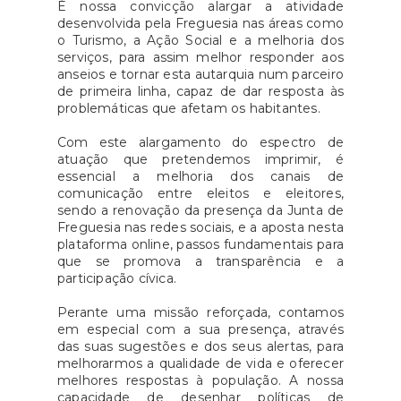
É nossa convicção alargar a atividade
InvalidezPrestação Social para a
desenvolvida pela Freguesia nas áreas como
InclusãoPensão Social de
o Turismo, a Ação Social e a melhoria dos
serviços, para assim melhor responder aos
VelhiceSubsídio Social de
anseios e tornar esta autarquia num parceiro
DesempregoPara efeitos de
de primeira linha, capaz de dar resposta às
candidatura, os interessados
problemáticas que afetam os habitantes.
deverão apresentar:No caso de
Com este alargamento do espectro de
beneficiários com TSEE:Fatura
atuação que pretendemos imprimir, é
de eletricidade atual
essencial a melhoria dos canais de
comprovativa da tarifa
comunicação entre eleitos e eleitores,
sendo a renovação da presença da Junta de
social;Fatura de aquisição do
Freguesia nas redes sociais, e a aposta nesta
GPL (com NIF e data no ano de
plataforma online, passos fundamentais para
2026);Documento de
que se promova a transparência e a
participação cívica.
identificação válido;Declaração
de consentimento para
Perante uma missão reforçada, contamos
tratamento de dados pessoais
em especial com a sua presença, através
das suas sugestões e dos seus alertas, para
(RGPD).No caso de beneficiários
melhorarmos a qualidade de vida e oferecer
sem TSEE:Fatura de eletricidade
melhores respostas à população. A nossa
atual;Comprovativo da
capacidade de desenhar políticas de