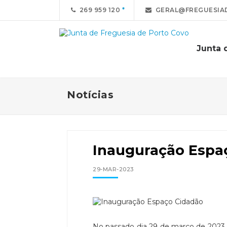
269 959 120
GERAL@FREGUESIA
Junta 
Notícias
Inauguração Espa
29-MAR-2023
No passado dia 29 de março de 2023, o