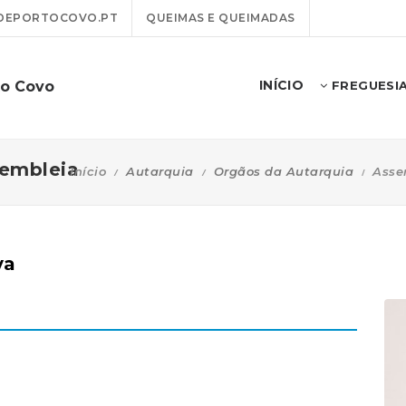
DEPORTOCOVO.PT
QUEIMAS E QUEIMADAS
INÍCIO
to Covo
FREGUESI
embleia
Início
Autarquia
Orgãos da Autarquia
Asse
va