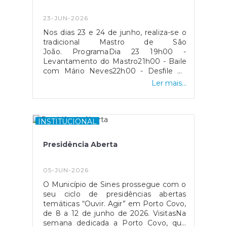
23-JUN-2026
Nos dias 23 e 24 de junho, realiza-se o
tradicional Mastro de São
João. ProgramaDia 23 19h00 -
Levantamento do Mastro21h00 - Baile
com Mário Neves22h00 - Desfile da
Marcha Baeta23h00 - Continuação do
Ler mais...
BaileDia 2419h00 - Derrune do
Mastro21h00 - Baile com Humberto
Silva22h00 - Desfile da Marcha Popular
do Cercal do Alentejo23h00 -
INSTITUCIONAL
Continuação do Baile
Presidência Aberta
05-JUN-2026
O Município de Sines prossegue com o
seu ciclo de presidências abertas
temáticas “Ouvir. Agir” em Porto Covo,
de 8 a 12 de junho de 2026. VisitasNa
semana dedicada a Porto Covo, que