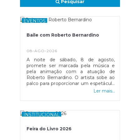
Pesquisar
EVENTOS
Baile com Roberto Bernardino
08-AGO-2026
A noite de sábado, 8 de agosto,
promete ser marcada pela música e
pela animação com a atuação de
Roberto Bernardino. O artista sobe ao
palco para proporcionar um espetáculo
repleto de boa disposição, convidando
Ler mais...
o público a desfrutar de uma noite de
convívio e entretenimento.
INSTITUCIONAL
Feira do Livro 2026