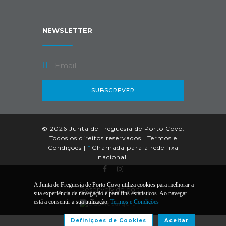
NEWSLETTER
SUBSCREVER
© 2026 Junta de Freguesia de Porto Covo.
Todos os direitos reservados |
Termos e
Condições
|
*
Chamada para a rede fixa
nacional.
A Junta de Freguesia de Porto Covo utiliza cookies para melhorar a
Desenvolvido por:
sua experiência de navegação e para fins estatísticos. Ao navegar
está a consentir a sua utilização.
Termos e Condições
Definiçoes de Cookies
Aceitar