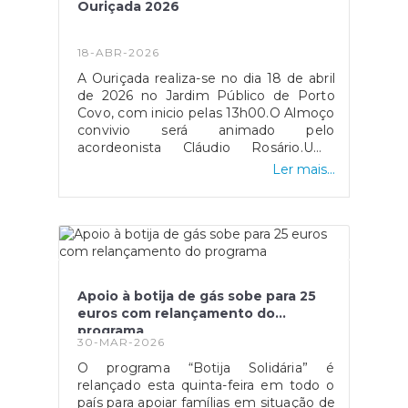
269 959 120 (JFPC)e-mail:
Ouriçada 2026
candidatar-se a este apoio:•
gabinete.presidencia@mun-
Beneficiários da Tarifa Social de
sines.ptPresencialmente, nas
Energia Elétrica (TSEE)• Cidadãos que
instalações da Junta de Freguesia de
18-ABR-2026
não beneficiem de TSEE, mas cujo
Porto Covo
A Ouriçada realiza-se no dia 18 de abril
agregado familiar integre pelo menos
de 2026 no Jardim Público de Porto
um elemento que receba uma
Covo, com inicio pelas 13h00.O Almoço
prestação social mínima,
convivio será animado pelo
nomeadamente:Complemento
acordeonista Cláudio Rosário.Uma
Solidário para IdososRendimento Social
organização da Associação A Gralha
de InserçãoPensão Social de
Ler mais...
com o apoio da Junta de Freguesia e
InvalidezPrestação Social para a
do Municipio de Sines.
InclusãoPensão Social de
VelhiceSubsídio Social de
DesempregoPara efeitos de
candidatura, os interessados deverão
apresentar:No caso de beneficiários
com TSEE:Fatura de eletricidade atual
Apoio à botija de gás sobe para 25
comprovativa da tarifa social;Fatura de
euros com relançamento do
aquisição do GPL (com NIF e data no
programa
ano de 2026);Documento de
30-MAR-2026
identificação válido;Declaração de
O programa “Botija Solidária” é
consentimento para tratamento de
relançado esta quinta-feira em todo o
dados pessoais (RGPD).No caso de
país para apoiar famílias em situação de