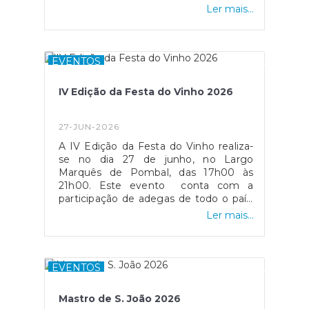
representa um compromisso da Junta
Ler mais...
com a promoção da inclusão, da
igualdade de oportunidades e da
valorização das competências de todas
as pessoas, contribuindo para a
EVENTOS
integração profissional de cidadãos
com deficiência ou incapacidade.
IV Edição da Festa do Vinho 2026
27-JUN-2026
A IV Edição da Festa do Vinho realiza-
se no dia 27 de junho, no Largo
Marquês de Pombal, das 17h00 às
21h00. Este evento conta com a
participação de adegas de todo o país,
promovendo o convívio entre a
Ler mais...
população, visitantes e produtores, e a
divulgação das tradições vínicas.Com o
apoio do Municipio de Sines e da
Associação " A Gralha".
EVENTOS
Mastro de S. João 2026