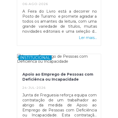
06-AGO-2026
A Feira do Livro está a decorrer no
Posto de Turismo e promete agradar a
todos os amantes da leitura, com uma
grande variedade de títulos, muitas
novidades editoriais e uma seleção de
livros em saldo, com preços muito
Ler mais...
atrativos.A iniciativa decorre até ao dia
15 de setembro, sendo uma excelente
oportunidade para adquirir livros para
todas as idades e interesses,
INSTITUCIONAL
aproveitando as promoções
disponíveis.A feira pode ser visitada de
segunda a sexta-feira, no horário das
Apoio ao Emprego de Pessoas com
09h00 às 12h00 e das 13h00 às
Deficiênca ou Incapacidade
17h00.Não perca esta oportunidade de
descobrir novas leituras, aproveitar os
24-JUL-2026
saldos e apoiar uma iniciativa que
Junta de Freguesia reforça equipa com
promove o livro, a leitura e a cultura,
contratação de um trabalhador ao
através da parceria entre a Junta de
abrigo da medida de Apoio ao
freguesia e o projeto "Ao Pé das
Emprego de Pessoas com Deficiência
Letras".
ou Incapacidade. Esta contratação