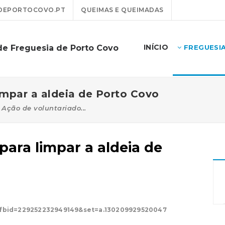
DEPORTOCOVO.PT
QUEIMAS E QUEIMADAS
INÍCIO
de Freguesia de Porto Covo
FREGUESI
impar a aldeia de Porto Covo
Ação de voluntariado...
para limpar a aldeia de
?fbid=229252232949149&set=a.130209929520047