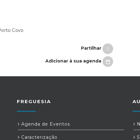
Porto Covo
Partilhar
Adicionar à sua agenda
FREGUESIA
A
Agenda de Eventos
N
Caracterização
S