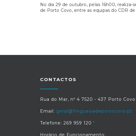
No dia 29 de outubro, pelas 16h00, realiza-
de Porto Covo, entre as equipas do CDR d
CONTACTOS
Rua do Mar, nº 4 7520 - 437 Porto Covo
Email:
geral@freguesiadeportocovo.pt
Telefone: 269 959 120
Horário de Funcionamento: