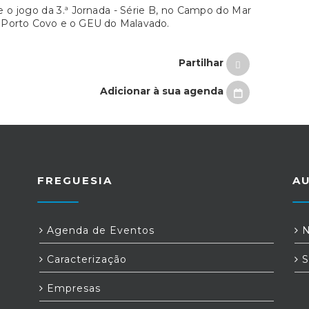
se o jogo da 3.ª Jornada - Série B, no Campo do Mar
e Porto Covo e o GEU do Malavado.
Partilhar
Adicionar à sua agenda
FREGUESIA
A
Agenda de Eventos
N
Caracterização
S
Empresas