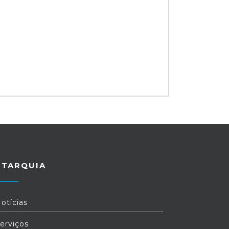
UTARQUIA
otícias
erviços