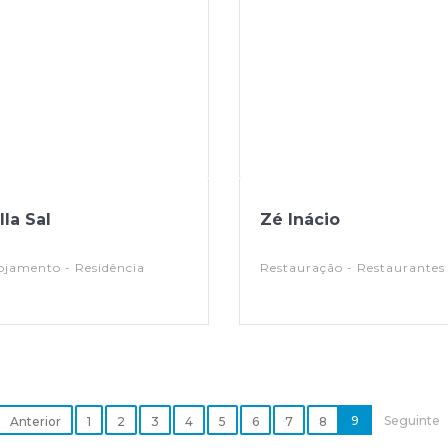
lla Sal
Zé Inácio
ojamento - Residência
Restauração - Restaurantes
9
Seguinte
Anterior
1
2
3
4
5
6
7
8