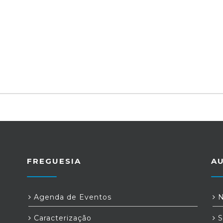
FREGUESIA
A
Agenda de Eventos
N
Caracterização
S