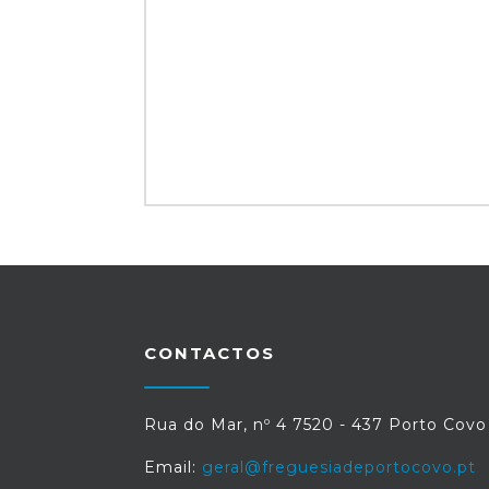
CONTACTOS
Rua do Mar, nº 4 7520 - 437 Porto Covo
Email:
geral@freguesiadeportocovo.pt