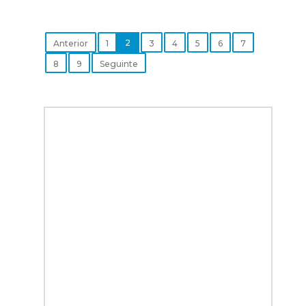
2
Anterior
1
3
4
5
6
7
8
9
Seguinte